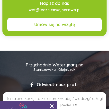
Napisz do nas
wet@lecznicawejherowo.pl
Umów się na wizytę
Przychodnia Weterynaryjna
Staniszewska i Olejniczak
Odwiedź nasz profil
ul. Szczukowskiej 9, 84-200 Wejherowo
Ta strona korzysta z ciasteczek aby świadczyć usługi
883 376 997
wet@lecznicawejherowo.pl
na najwyższym poziomie.