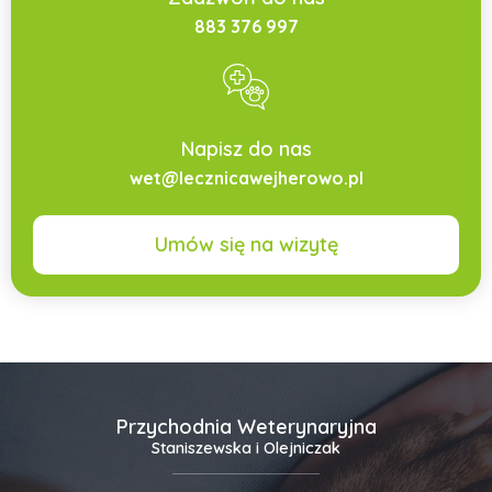
883 376 997
Napisz do nas
wet@lecznicawejherowo.pl
Umów się na wizytę
Przychodnia Weterynaryjna
Staniszewska i Olejniczak